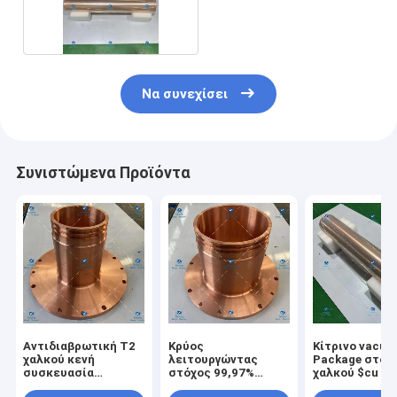
155*φ125*888
Να συνεχίσει
Συνιστώμενα Προϊόντα
Αντιδιαβρωτική T2
Κρύος
Κίτρινο vacu
χαλκού κενή
λειτουργώντας
Package στόχ
συσκευασία
στόχος 99,97%
χαλκού $cu I
μετάλλων χοανών μη
χαλκού T2 χοανών
Feiteng