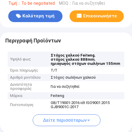
Τιμή：To be negotiated
MOQ：Για να συζητηθεί
Καλύτερη τιμή
Επικοινωνήστε
Περιγραφή Προϊόντων
,
Στόχος χαλκού Feiteng
Υψηλό φως
,
στόχος χαλκού 888mm
ημιαγωγός στόχων σωλήνων 155mm
Όροι πληρωμής
T/T
Αριθμό μοντέλου
Στόχος σωλήνων χαλκού
Δυνατότητα
Για να συζητηθεί
προσφοράς
Μάρκα
Feiteng
GB/T19001-2016 idt ISO9001:2015
Πιστοποίηση
GJB9001C-2017
Δείτε περισσότερων