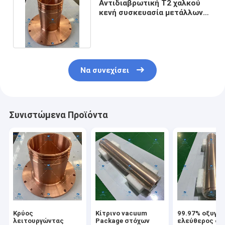
Αντιδιαβρωτική T2 χαλκού
κενή συσκευασία μετάλλων
χοανών μη σιδηρούχος
Να συνεχίσει
Συνιστώμενα Προϊόντα
Κρύος
Κίτρινο vacuum
99.97% οξυγό
λειτουργώντας
Package στόχων
ελεύθερος στ