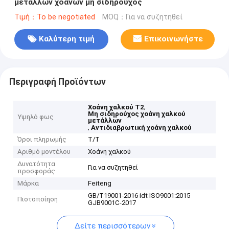
μετάλλων χοανών μη σιδηρούχος
Τιμή：To be negotiated
MOQ：Για να συζητηθεί
Καλύτερη τιμή
Επικοινωνήστε
Περιγραφή Προϊόντων
,
Χοάνη χαλκού T2
Μη σιδηρούχος χοάνη χαλκού
Υψηλό φως
μετάλλων
,
Αντιδιαβρωτική χοάνη χαλκού
Όροι πληρωμής
T/T
Αριθμό μοντέλου
Χοάνη χαλκού
Δυνατότητα
Για να συζητηθεί
προσφοράς
Μάρκα
Feiteng
GB/T19001-2016 idt ISO9001:2015
Πιστοποίηση
GJB9001C-2017
Δείτε περισσότερων