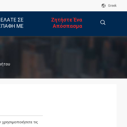
Greek
 ΕΛΆΤΕ ΣΕ
Ζητήστε Ένα
ΕΠΑΦΉ ΜΕ
Απόσπασμα
描
ρρήτου
述
 χρησιμοποιήσετε τις