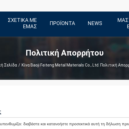
ΣΧΕΤΙΚΆ ΜΕ
ΜΑΣ
ΠΡΟΪΌΝΤΑ
NEWS
ΕΜΆΣ
Πολιτική Απορρήτου
κή Σελίδα
/
Κίνα Baoji Feiteng Metal Materials Co., Ltd. Πολιτική Απο
ς
πενθυμίζει: διαβάστε και κατανοήστε προσεκτικά αυτή τη δήλωση πριν