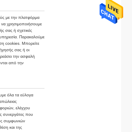
ούς με την πλατφόρμα
ι να χρησιμοποιήσουμε
ής σας ή σχετικές
ι υπηρεσία. Παρακαλούμε
ση cookies. Μπορείτε
ήγησής σας ή οι
ρεάσει την ασφαλή
νται από την
με όλα τα εύλογα
 απώλειας
φοριών, ελέγχου
ύς συνεργάτες που
φής συμφωνιών
θέση και της