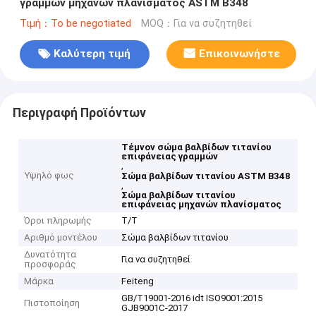
γραμμών μηχανών πλανίσματος ASTM B348
Τιμή：To be negotiated
MOQ：Για να συζητηθεί
Καλύτερη τιμή
Επικοινωνήστε
Περιγραφή Προϊόντων
Τέμνον σώμα βαλβίδων τιτανίου
επιφάνειας γραμμών
,
Υψηλό φως
Σώμα βαλβίδων τιτανίου ASTM B348
,
Σώμα βαλβίδων τιτανίου
επιφάνειας μηχανών πλανίσματος
Όροι πληρωμής
T/T
Αριθμό μοντέλου
Σώμα βαλβίδων τιτανίου
Δυνατότητα
Για να συζητηθεί
προσφοράς
Μάρκα
Feiteng
GB/T19001-2016 idt ISO9001:2015
Πιστοποίηση
GJB9001C-2017